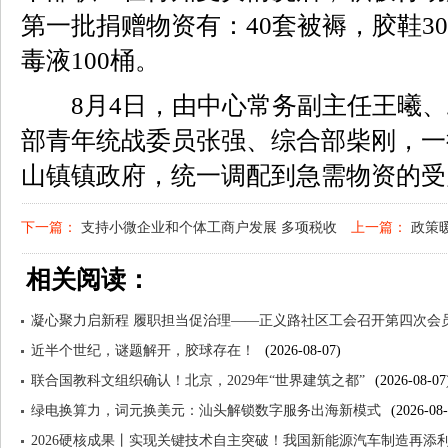
第一批捐赠物资有：40套被褥，胶鞋30
毒液100桶。
8月4日，由中心常务副主任王曦、
部青年统战委员张强、综合部柴刚，一
山镇镇政府，统一调配到急需物资的受
下一篇：
支持小微企业和个体工商户发展 多项税收
上一篇：
政策暖
相关阅读：
优惠政策延续优化至2027年底
上月
凝心聚力启新程 履职担当促治理——正义路社区工会召开第四次会
近半个世纪，谜题解开，胶球存在！
(2026-08-07)
联合国教科文组织确认！北京，2029年“世界建筑之都”
(2026-08-07
绿电换算力，词元换美元：汕头解锁数字服务出海新模式
(2026-08-
2026硬核成果丨实现关键技术自主突破！我国新能源汽车制造再添