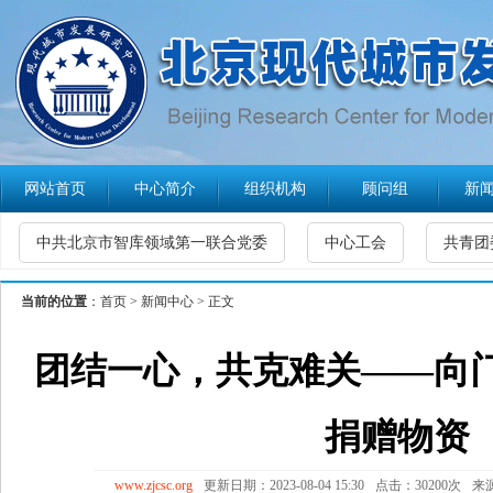
网站首页
中心简介
组织机构
顾问组
新
中共北京市智库领域第一联合党委
中心工会
共青团
当前的位置
：
首页
>
新闻中心
> 正文
团结一心，共克难关——向
捐赠物资
www.zjcsc.org
更新日期：2023-08-04 15:30
点击：30200次
来