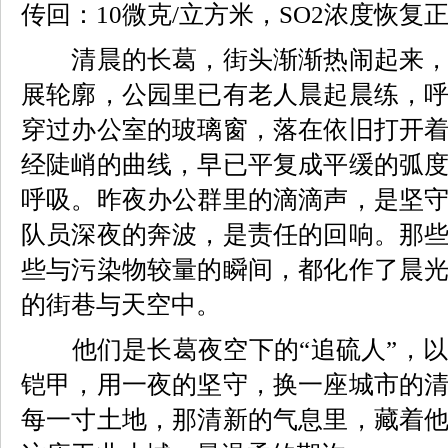
传回：10微克/立方米，SO2浓度恢复
清晨的长葛，街头渐渐热闹起来，
展轮廓，公园里已有老人晨起晨练，
穿过办公室的玻璃窗，落在依旧打开
经陡峭的曲线，早已平复成平缓的弧
呼吸。昨夜办公群里的滴滴声，是坚
队员深夜的奔波，是责任的回响。那
些与污染物较量的瞬间，都化作了晨
的街巷与天空中。
他们是长葛夜空下的“追硫人”，以
铠甲，用一夜的坚守，换一座城市的
每一寸土地，那清新的气息里，藏着