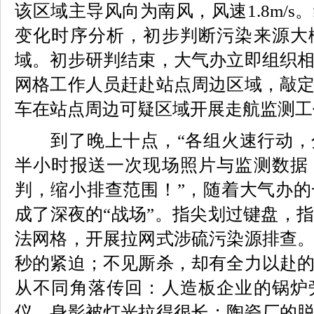
该区域主导风向为南风，风速1.8m/
变化时序分析，初步判断污染来源大
域。初步研判结束，大气办立即组织
网格工作人员赶赴站点周边区域，敲
车在站点周边可疑区域开展走航监测工
到了晚上十点，“各组火速行动，
半小时报送一次现场照片与监测数据
判，缩小排查范围！”，随着大气办
成了深夜的“战场”。指尖划过键盘，
法网格，开展拉网式涉硫污染源排查
秒的紧迫；不见厮杀，却有全力以赴
从不同角落传回：人造板企业的锅炉
仪，身影被灯光拉得很长；陶瓷厂的