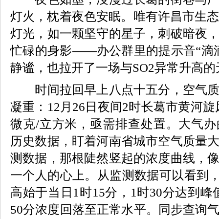
灯火，枕着夜色安眠。唯有许昌市生态
灯光，如一颗坚守的星子，刺破暗夜
忙碌的身影——办公群里的提示音“滴
静谧，也拉开了一场与SO2异常升高的
时间拉回早上八点十五分，空气质
凝重：12月26日夜间2时长葛市黄河旋风
微克/立方米，亟需排查处置。大气
历史数据，盯着河南省城市空气质量
测数据，那根陡然竖起的浓度曲线，
一个人的心上。从监测数据可以看到，
高始于当日1时15分，1时30分达到峰值
50分浓度回落至正常水平。同步查询