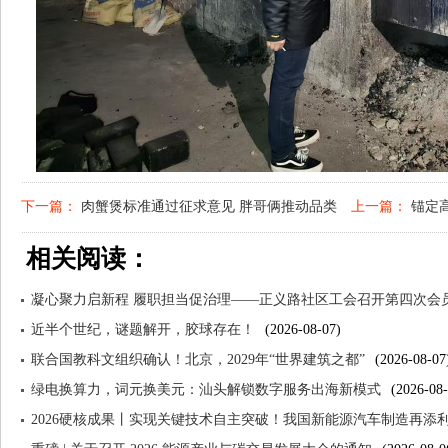
下一篇：
肉蟹煲标准通过征求意见 胖哥俩推动品类
上一篇：
锚定
相关阅读：
规范发展
院服务大局工
凝心聚力启新程 履职担当促治理——正义路社区工会召开第四次会
近半个世纪，谜题解开，胶球存在！
(2026-08-07)
联合国教科文组织确认！北京，2029年“世界建筑之都”
(2026-08-07
绿电换算力，词元换美元：汕头解锁数字服务出海新模式
(2026-08-
2026硬核成果丨实现关键技术自主突破！我国新能源汽车制造再添