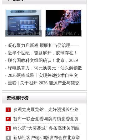
北京，构建实力最强
AI越狱、硅谷慌了，
科学智能矩阵
人类到底在害怕什
凝心聚力启新程 履职担当促治理——
么？
正义路社区工会召开第四次会员代表大
近半个世纪，谜题解开，胶球存在！
会
联合国教科文组织确认！北京，2029
年“世界建筑之都”
绿电换算力，词元换美元：汕头解锁数
字服务出海新模式
2026硬核成果丨实现关键技术自主突
破！我国新能源汽车制造再添利器
重磅 | 关于召开 2026 能源产业与碳交
易发展大会的通知
资讯排行榜
参观党史展览馆，走好漫漫长征路
智库一联合党委与滨海镇党委党务
工作共建交流会成功举办
哈尔滨“大雾袭城” 多条高速关闭航
班取消
新华社客户端3.0版发布会在北京举