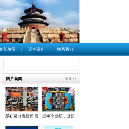
创新发展
调查研究
联系我们
图片新闻
更多>>
凝心聚力启新程 履
近半个世纪，谜题
职担当促治理——
解开，胶球存在！