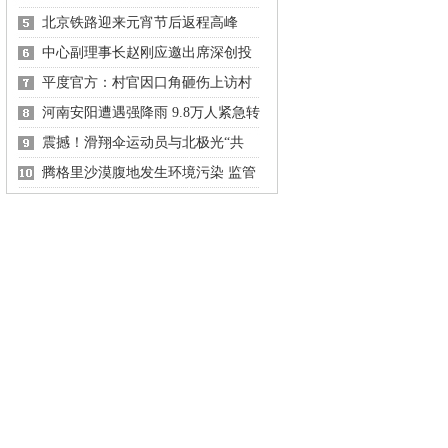
行
北京铁路迎来元宵节后返程高峰
中心副理事长赵刚应邀出席深创投
年会
平度官方：村官因口角砸伤上访村
民 已被控制
河南安阳遭遇强降雨 9.8万人紧急转
移
震撼！滑翔伞运动员与北极光“共
舞”
腾格里沙漠腹地发生环境污染 监管
部门成“保护伞”