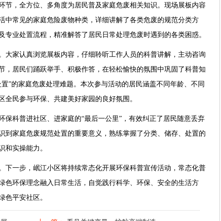
环节，全方位、多角度为居民普及家庭危废相关知识。现场展板内容
活中常见的家庭危险废物种类，详细讲解了各类危废的规范分类方
及专业处置流程，精准解答了居民日常处理危废时遇到的各类困惑。
。大家认真浏览展板内容，仔细聆听工作人员的科普讲解，主动咨询
节，居民们踊跃举手、积极作答，在轻松愉快的氛围中巩固了科普知
处置”的家庭危废处理难题。本次参与活动的居民涵盖不同年龄、不同
区全民参与环保、共建美好家园的良好氛围。
环保科普进社区、进家庭的“最后一公里”，有效纠正了居民随意丢弃
识到家庭危废规范处置的重要意义，熟练掌握了分类、储存、处置的
识和实操能力。
。下一步，岷江小区将持续常态化开展环保科普宣传活动，常态化普
绿色环保理念融入日常生活，自觉践行科学、环保、安全的生活方
绿色平安社区。