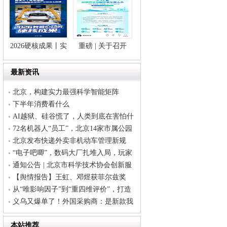
正义路社区工会召
开第四次会员代表
大会
2026硬核成果丨实
重磅 | 关于召开
现关键技术自主突
2026 能源产业与碳
最新资讯
破！我国新能源汽
交易发展大会的通
车制造再添利器
知
北京，构建实力最强科学智能矩阵
下半年消费看什么
AI越狱、硅谷慌了，人类到底在害怕什
么？
72名机器人“员工”，北京14家市属公园
上岗！“乏、脏、险、难”活儿，机器人
北京发布快递外卖非机动车管理新规
干
平台不得推荐逆行禁行违法路线
“电子吧唧”，数码大厂扎堆入局，玩家
似乎并不买账
通知公告 | 北京市科学技术协会创新服
务中心关于开展2026年产业交流赋能活
【舆情报告】王虹、邓煜获菲尔兹奖
动项目征集工作的通知
从“唯影响因子”到“重四维评价”，打造
世界科技顶刊“中国标尺”！
义乌又爆单了！外国采购商：是新款我
就买
本站推荐