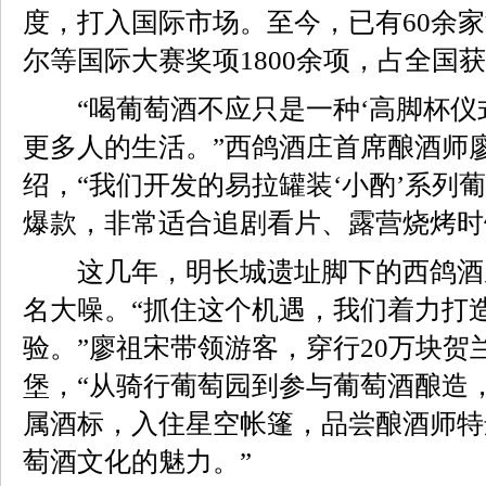
度，打入国际市场。至今，已有60余
尔等国际大赛奖项1800余项，占全国获
“喝葡萄酒不应只是一种‘高脚杯仪式
更多人的生活。”西鸽酒庄首席酿酒师
绍，“我们开发的易拉罐装‘小酌’系列
爆款，非常适合追剧看片、露营烧烤时
这几年，明长城遗址脚下的西鸽酒
名大噪。“抓住这个机遇，我们着力打
验。”廖祖宋带领游客，穿行20万块贺
堡，“从骑行葡萄园到参与葡萄酒酿造
属酒标，入住星空帐篷，品尝酿酒师特
萄酒文化的魅力。”