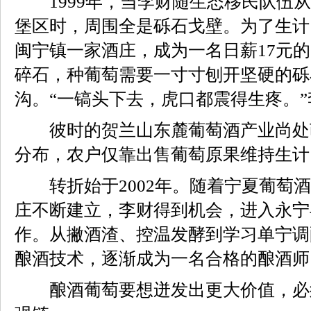
1999年，当李财随生态移民队伍从
堡区时，周围全是砾石戈壁。为了生计
闽宁镇一家酒庄，成为一名日薪17元的
碎石，种葡萄需要一寸寸刨开坚硬的砾
沟。“一镐头下去，虎口都震得生疼。
彼时的贺兰山东麓葡萄酒产业尚处
分布，农户仅靠出售葡萄原果维持生计
转折始于2002年。随着宁夏葡萄酒
庄不断建立，李财得到机会，进入永宁
作。从撇酒渣、控温发酵到学习单宁调
酿酒技术，逐渐成为一名合格的酿酒师
酿酒葡萄要想迸发出更大价值，必