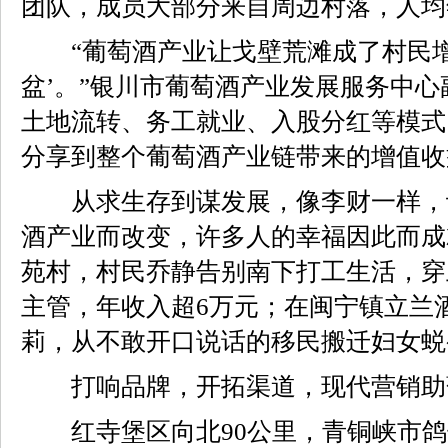
团队，成员大部分来自周边村落，人均
“葡萄酒产业让戈壁荒滩成了村民增
盆’。”银川市葡萄酒产业发展服务中
土地流转、务工就业、入股分红等模式
分享到整个葡萄酒产业链带来的增值收
从求生存到谋发展，像李财一样，
酒产业而改变，许多人的幸福因此而成
苑村，村民乔静告别南下打工生活，穿
主管，年收入超6万元；在闽宁镇立兰
莉，从不敢开口说话的移民搬迁妇女蜕
打响品牌，开拓渠道，现代营销助
红寺堡区向北90公里，青铜峡市鸽